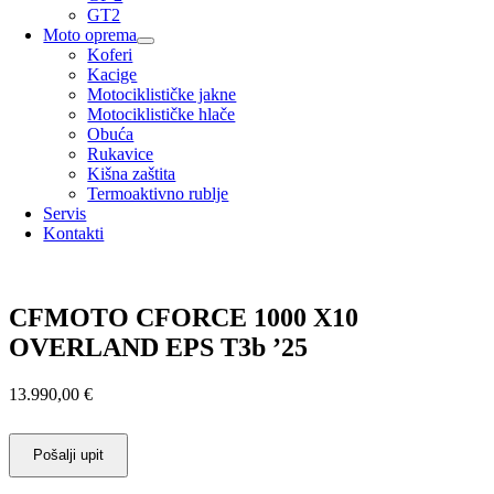
GT2
Moto oprema
Koferi
Kacige
Motociklističke jakne
Motociklističke hlače
Obuća
Rukavice
Kišna zaštita
Termoaktivno rublje
Servis
Kontakti
CFMOTO CFORCE 1000 X10
OVERLAND EPS T3b ’25
13.990,00
€
Pošalji upit