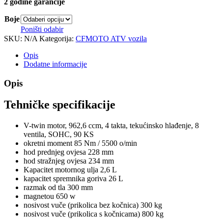
2 godine garancije
Boje
Poništi odabir
SKU:
N/A
Kategorija:
CFMOTO ATV vozila
Opis
Dodatne informacije
Opis
Tehničke specifikacije
V-twin motor, 962,6 ccm, 4 takta, tekućinsko hlađenje, 8
ventila, SOHC, 90 KS
okretni moment 85 Nm / 5500 o/min
hod prednjeg ovjesa 228 mm
hod stražnjeg ovjesa 234 mm
Kapacitet motornog ulja 2,6 L
kapacitet spremnika goriva 26 L
razmak od tla 300 mm
magnetou 650 w
nosivost vuče (prikolica bez kočnica) 300 kg
nosivost vuče (prikolica s kočnicama) 800 kg