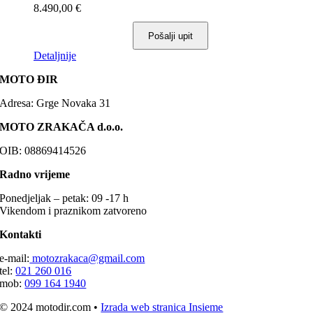
se
8.490,00
€
mogu
odabrati
Pošalji upit
na
stranici
Ovaj
Detaljnije
proizvoda
proizvod
MOTO ĐIR
ima
više
Adresa: Grge Novaka 31
varijanti.
Opcije
MOTO ZRAKAČA d.o.o.
se
mogu
OIB: 08869414526
odabrati
na
Radno vrijeme
stranici
proizvoda
Ponedjeljak – petak: 09 -17 h
Vikendom i praznikom zatvoreno
Kontakti
e-mail:
motozrakaca@gmail.com
tel:
021 260 016
mob:
099 164 1940
© 2024 motodir.com •
Izrada web stranica Insieme