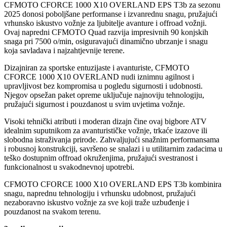
CFMOTO CFORCE 1000 X10 OVERLAND EPS T3b za sezonu
2025 donosi poboljšane performanse i izvanrednu snagu, pružajući
vrhunsko iskustvo vožnje za ljubitelje avanture i offroad vožnji.
Ovaj napredni CFMOTO Quad razvija impresivnih 90 konjskih
snaga pri 7500 o/min, osiguravajući dinamično ubrzanje i snagu
koja savladava i najzahtjevnije terene.
Dizajniran za sportske entuzijaste i avanturiste, CFMOTO
CFORCE 1000 X10 OVERLAND nudi iznimnu agilnost i
upravljivost bez kompromisa u pogledu sigurnosti i udobnosti.
Njegov opsežan paket opreme uključuje najnoviju tehnologiju,
pružajući sigurnost i pouzdanost u svim uvjetima vožnje.
Visoki tehnički atributi i moderan dizajn čine ovaj bigbore ATV
idealnim suputnikom za avanturističke vožnje, trkaće izazove ili
slobodna istraživanja prirode. Zahvaljujući snažnim performansama
i robusnoj konstrukciji, savršeno se snalazi i u utilitarnim zadacima u
teško dostupnim offroad okruženjima, pružajući svestranost i
funkcionalnost u svakodnevnoj upotrebi.
CFMOTO CFORCE 1000 X10 OVERLAND EPS T3b kombinira
snagu, naprednu tehnologiju i vrhunsku udobnost, pružajući
nezaboravno iskustvo vožnje za sve koji traže uzbuđenje i
pouzdanost na svakom terenu.