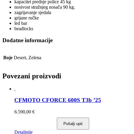
kapacitet prednje police 45 kg
nosivost stražnjeg nosača 90 kg.
zagrijavanje sjedala
grijane ručke
led bar
beadlocks
Dodatne informacije
Boje
Desert, Zelena
Povezani proizvodi
CFMOTO CFORCE 600S T3b ’25
6.590,00
€
Pošalji upit
Ovaj
Detaljnije