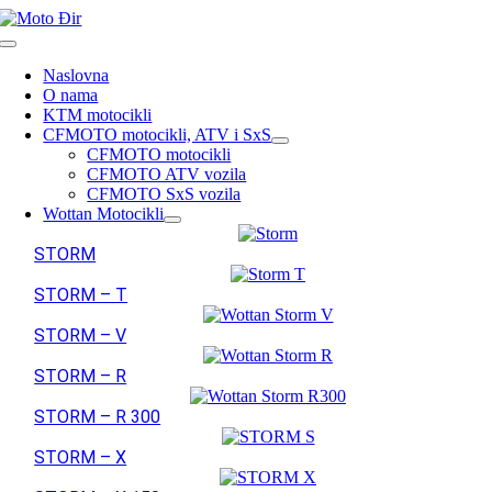
Skip
to
Toggle
content
Navigation
Naslovna
O nama
KTM motocikli
CFMOTO motocikli, ATV i SxS
CFMOTO motocikli
CFMOTO ATV vozila
CFMOTO SxS vozila
Wottan Motocikli
STORM
STORM – T
STORM – V
STORM – R
STORM – R 300
STORM – X