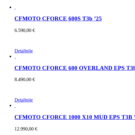
CFMOTO CFORCE 600S T3b ’25
6.590,00
€
Ovaj
Detaljnije
proizvod
ima
više
CFMOTO CFORCE 600 OVERLAND EPS T3b
varijanti.
Opcije
8.490,00
€
se
mogu
odabrati
na
Ovaj
Detaljnije
stranici
proizvod
proizvoda
ima
više
CFMOTO CFORCE 1000 X10 MUD EPS T3B ’
varijanti.
Opcije
12.990,00
€
se