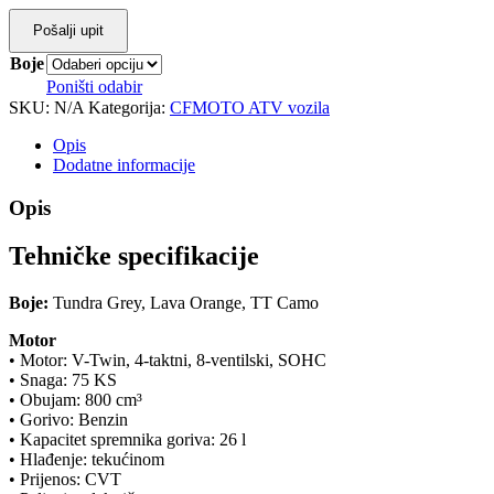
Pošalji upit
Boje
Poništi odabir
SKU:
N/A
Kategorija:
CFMOTO ATV vozila
Opis
Dodatne informacije
Opis
Tehničke specifikacije
Boje:
Tundra Grey, Lava Orange, TT Camo
Motor
• Motor: V-Twin, 4-taktni, 8-ventilski, SOHC
• Snaga: 75 KS
• Obujam: 800 cm³
• Gorivo: Benzin
• Kapacitet spremnika goriva: 26 l
• Hlađenje: tekućinom
• Prijenos: CVT