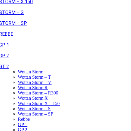
STORM – X 150
STORM – S
STORM – SP
REBBE
GP 1
GP 2
GT 2
Wottan Storm
Wottan Storm – T
Wottan Storm – V
Wottan Storm R
Wottan Storm – R300
Wottan Storm X
Wottan Storm X – 150
Wottan Storm – S
Wottan Storm – SP
Rebbe
GP 1
GP 2