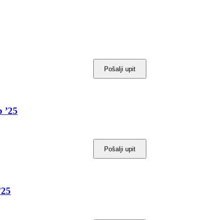
Pošalji upit
 ’25
Pošalji upit
25