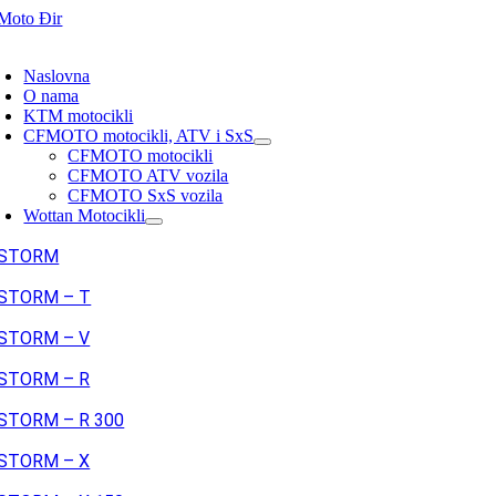
Skip
to
oggle
content
avigation
Naslovna
O nama
KTM motocikli
CFMOTO motocikli, ATV i SxS
CFMOTO motocikli
CFMOTO ATV vozila
CFMOTO SxS vozila
Wottan Motocikli
STORM
STORM – T
STORM – V
STORM – R
STORM – R 300
STORM – X