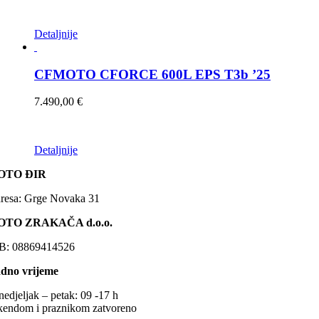
mogu
odabrati
na
Ovaj
Detaljnije
stranici
proizvod
proizvoda
ima
više
CFMOTO CFORCE 600L EPS T3b ’25
varijanti.
Opcije
7.490,00
€
se
mogu
odabrati
na
Ovaj
Detaljnije
stranici
proizvod
proizvoda
OTO ĐIR
ima
više
resa: Grge Novaka 31
varijanti.
Opcije
OTO ZRAKAČA d.o.o.
se
mogu
B: 08869414526
odabrati
na
dno vrijeme
stranici
proizvoda
nedjeljak – petak: 09 -17 h
kendom i praznikom zatvoreno