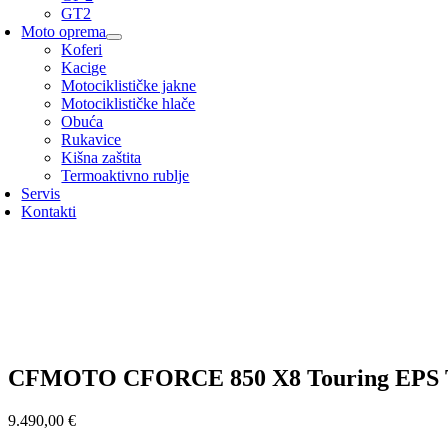
GT2
Moto oprema
Koferi
Kacige
Motociklističke jakne
Motociklističke hlače
Obuća
Rukavice
Kišna zaštita
Termoaktivno rublje
Servis
Kontakti
CFMOTO CFORCE 850 X8 Touring EPS T
9.490,00
€