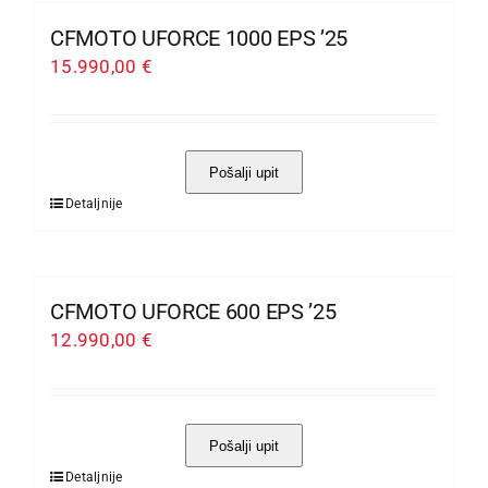
proizvoda
više
CFMOTO UFORCE 1000 EPS ’25
varijanti.
15.990,00
€
Opcije
se
mogu
Pošalji upit
odabrati
Detaljnije
Ovaj
na
proizvod
stranici
ima
proizvoda
više
CFMOTO UFORCE 600 EPS ’25
varijanti.
12.990,00
€
Opcije
se
mogu
Pošalji upit
odabrati
Detaljnije
Ovaj