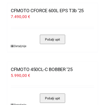
ima
više
CFMOTO CFORCE 600L EPS T3b ’25
varijanti.
7.490,00
€
Opcije
se
mogu
Pošalji upit
odabrati
Detaljnije
Ovaj
na
proizvod
stranici
ima
proizvoda
više
CFMOTO 450CL-C BOBBER ’25
varijanti.
5.990,00
€
Opcije
se
mogu
Pošalji upit
odabrati