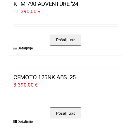
više
KTM 790 ADVENTURE ’24
varijanti.
11.390,00
€
Opcije
se
mogu
Pošalji upit
odabrati
Detaljnije
Ovaj
na
proizvod
stranici
ima
proizvoda
više
CFMOTO 125NK ABS ’25
varijanti.
3.390,00
€
Opcije
se
mogu
Pošalji upit
odabrati
Detaljnije
Ovaj
na