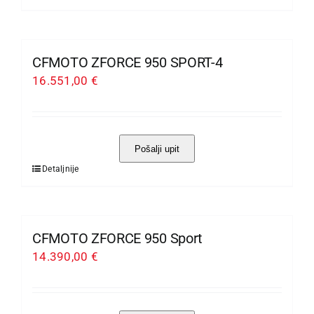
na
proizvod
stranici
ima
proizvoda
više
CFMOTO ZFORCE 950 SPORT-4
varijanti.
16.551,00
€
Opcije
se
mogu
Pošalji upit
odabrati
Detaljnije
Ovaj
na
proizvod
stranici
ima
proizvoda
više
CFMOTO ZFORCE 950 Sport
varijanti.
14.390,00
€
Opcije
se