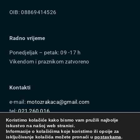
OIB: 08869414526
Radno vrijeme
Ponedjeljak – petak: 09 -17 h
Vikendom i praznikom zatvoreno
Kontakti
e-mail:
motozrakaca@gmail.com
tel:
021 260 016
mob:
099 164 1940
Koristimo kolačiće kako bismo vam pružili najbolje
iskustvo na našoj web stranici.
Informacije o kolačićima koje koristimo ili opcije za
isključivanje kolačića možete pronaći u
postavkama
.