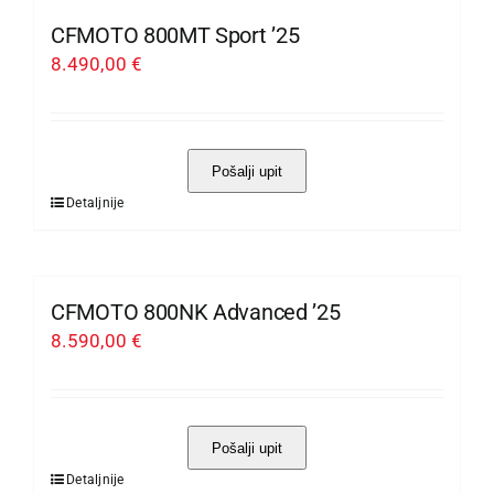
proizvoda
više
CFMOTO 800MT Sport ’25
varijanti.
8.490,00
€
Opcije
se
mogu
Pošalji upit
odabrati
Detaljnije
Ovaj
na
proizvod
stranici
ima
proizvoda
više
CFMOTO 800NK Advanced ’25
varijanti.
8.590,00
€
Opcije
se
mogu
Pošalji upit
odabrati
Detaljnije
Ovaj