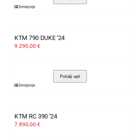
odabrati
Detaljnije
Ovaj
na
proizvod
stranici
ima
proizvoda
više
KTM 790 DUKE ’24
varijanti.
9.290,00
€
Opcije
se
mogu
Pošalji upit
odabrati
Detaljnije
Ovaj
na
proizvod
stranici
ima
proizvoda
više
KTM RC 390 ’24
varijanti.
7.890,00
€
Opcije