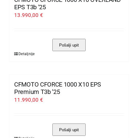
Opcije
EPS T3b ’25
se
13.990,00
€
mogu
odabrati
na
Pošalji upit
stranici
Detaljnije
Ovaj
proizvoda
proizvod
ima
više
CFMOTO CFORCE 1000 X10 EPS
varijanti.
Premium T3b ’25
Opcije
11.990,00
€
se
mogu
odabrati
Pošalji upit
na