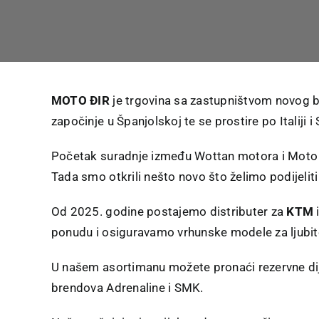
MOTO ĐIR
je trgovina sa zastupništvom novog 
započinje u Španjolskoj te se prostire po Italiji i S
Početak suradnje između Wottan motora i Moto 
Tada smo otkrili nešto novo što želimo podijeliti
Od 2025. godine postajemo distributer za
KTM
ponudu i osiguravamo vrhunske modele za ljubit
U našem asortimanu možete pronaći rezervne dij
brendova Adrenaline i SMK.