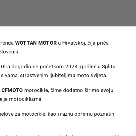
brenda
WOTTAN MOTOR
u Hrvatskoj, čija priča
loveniji.
Đira dogodio se početkom 2024. godine u Splitu.
 s vama, strastvenim ljubiteljima moto svijeta.
i
CFMOTO
motocikle, čime dodatno širimo svoju
elje motociklizma.
elove za motocikle, kao i raznu opremu poznatih