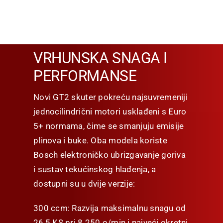
VRHUNSKA SNAGA I
PERFORMANSE
Novi GT2 skuter pokreću najsuvremeniji
jednocilindrični motori usklađeni s Euro
5+ normama, čime se smanjuju emisije
plinova i buke. Oba modela koriste
Bosch elektroničko ubrizgavanje goriva
i sustav tekućinskog hlađenja, a
dostupni su u dvije verzije:
300 ccm: Razvija maksimalnu snagu od
26,5 KS pri 8.250 o/min i najveći okretni