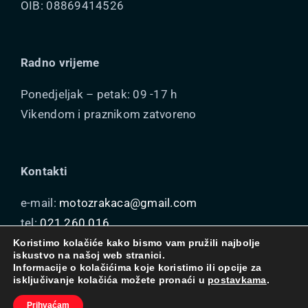
OIB: 08869414526
Radno vrijeme
Ponedjeljak – petak: 09 -17 h
Vikendom i praznikom zatvoreno
Kontakti
e-mail:
motozrakaca@gmail.com
tel:
021 260 016
mob:
099 164 1940
Koristimo kolačiće kako bismo vam pružili najbolje
iskustvo na našoj web stranici.
Informacije o kolačićima koje koristimo ili opcije za
isključivanje kolačića možete pronaći u
postavkama
.
© 2024 motodir.com •
Izrada web stranica Insieme
Prihvaćam