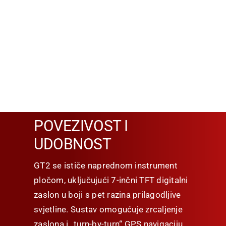
POVEZIVOST I
UDOBNOST
GT2 se ističe naprednom instrument
pločom, uključujući 7-inčni TFT digitalni
zaslon u boji s pet razina prilagodljive
svjetline. Sustav omogućuje zrcaljenje
zaslona i „turn-by-turn“ GPS navigaciju