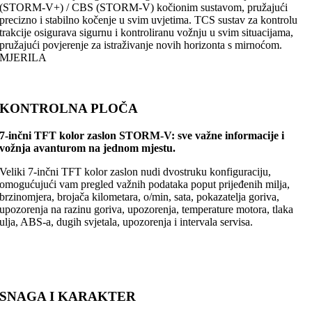
(STORM-V+) / CBS (STORM-V) kočionim sustavom, pružajući
precizno i stabilno kočenje u svim uvjetima. TCS sustav za kontrolu
trakcije osigurava sigurnu i kontroliranu vožnju u svim situacijama,
pružajući povjerenje za istraživanje novih horizonta s mirnoćom.
MJERILA
KONTROLNA PLOČA
7-inčni TFT kolor zaslon STORM-V: sve važne informacije i
vožnja avanturom na jednom mjestu.
Veliki 7-inčni TFT kolor zaslon nudi dvostruku konfiguraciju,
omogućujući vam pregled važnih podataka poput prijeđenih milja,
brzinomjera, brojača kilometara, o/min, sata, pokazatelja goriva,
upozorenja na razinu goriva, upozorenja, temperature motora, tlaka
ulja, ABS-a, dugih svjetala, upozorenja i intervala servisa.
SNAGA I KARAKTER