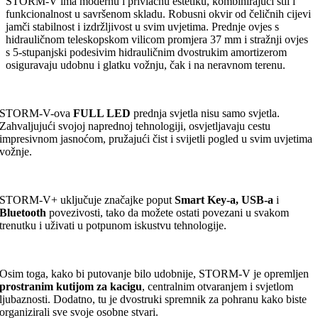
STORM-V ima modernu i privlačnu estetiku, kombinirajući stil i
funkcionalnost u savršenom skladu. Robusni okvir od čeličnih cijevi
jamči stabilnost i izdržljivost u svim uvjetima. Prednje ovjes s
hidrauličnom teleskopskom vilicom promjera 37 mm i stražnji ovjes
s 5-stupanjski podesivim hidrauličnim dvostrukim amortizerom
osiguravaju udobnu i glatku vožnju, čak i na neravnom terenu.
STORM-V-ova
FULL LED
prednja svjetla nisu samo svjetla.
Zahvaljujući svojoj naprednoj tehnologiji, osvjetljavaju cestu
impresivnom jasnoćom, pružajući čist i svijetli pogled u svim uvjetima
vožnje.
STORM-V+ uključuje značajke poput
Smart Key-a, USB-a
i
Bluetooth
povezivosti, tako da možete ostati povezani u svakom
trenutku i uživati u potpunom iskustvu tehnologije.
Osim toga, kako bi putovanje bilo udobnije, STORM-V je opremljen
prostranim kutijom za kacigu
, centralnim otvaranjem i svjetlom
ljubaznosti. Dodatno, tu je dvostruki spremnik za pohranu kako biste
organizirali sve svoje osobne stvari.