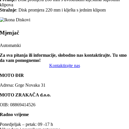
klipova
Stražnje
: Disk promjera 220 mm i klješta s jednim klipom
Mjenjač
Automatski
Za sva pitanja ili informacije, slobodno nas kontaktirajte. Tu smo
da vam pomognemo!
Kontaktirajte nas
MOTO ĐIR
Adresa: Grge Novaka 31
MOTO ZRAKAČA d.o.o.
OIB: 08869414526
Radno vrijeme
Ponedjeljak – petak: 09 -17 h