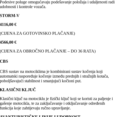
Podesive poluge omogućavaju podešavanje položaja i udaljenosti radi
udobnosti i kontrole vozača.
STORM-V
4116,00 €
(CIJENA ZA GOTOVINSKO PLAČANJE)
4566,00 €
(CIJENA ZA OBROČNO PLAČANJE – DO 36 RATA)
CBS
CBS sustav na motociklima je kombinirani sustav kočenja koji
automatski raspoređuje kočenje između prednjih i stražnjih kotača,
poboljšavajući stabilnost i smanjujući kočioni put.
KLASIČNI KLJUČ
Klasični ključ na motociklu je fizički ključ koji se koristi za paljenje i
gašenje motocikla, te za zaključavanje i otključavanje određenih
funkcija koje zahtijevaju ručno upravljanje.
AVANTURISTIČKE LINIJE I UDOBNOST