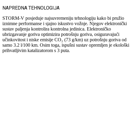
NAPREDNA TEHNOLOGIJA
STORM-V posjeduje najsuvremeniju tehnologiju kako bi pružio
iznimne performanse i sjajno iskustvo vožnje. Njegov elektronički
sustav paljenja kontrolira kontrolna jedinica. Elektroničko
ubrizgavanje goriva optimizira potrošnju goriva, osiguravajući
učinkovitost i niske emisije CO₂ (73 g/km) uz potrošnju goriva od
samo 3.2 l/100 km. Osim toga, ispušni sustav opremljen je ekološki
prihvatljivim katalizatorom s 3 puta.