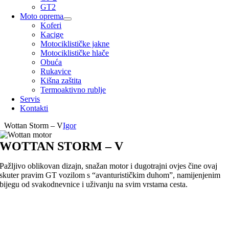
GT2
Moto oprema
Koferi
Kacige
Motociklističke jakne
Motociklističke hlače
Obuća
Rukavice
Kišna zaštita
Termoaktivno rublje
Servis
Kontakti
Wottan Storm – V
Igor
WOTTAN STORM – V
Pažljivo oblikovan dizajn, snažan motor i dugotrajni ovjes čine ovaj
skuter pravim GT vozilom s “avanturističkim duhom”, namijenjenim
bijegu od svakodnevnice i uživanju na svim vrstama cesta.