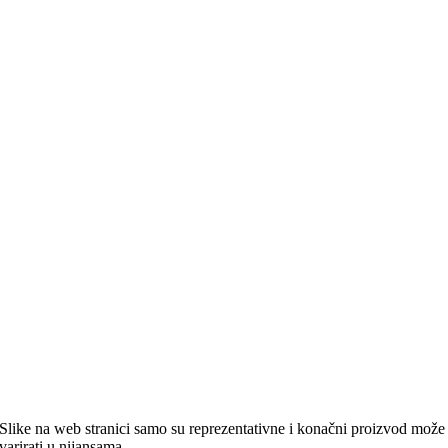
Slike na web stranici samo su reprezentativne i konačni proizvod može
varirati u nijansama.