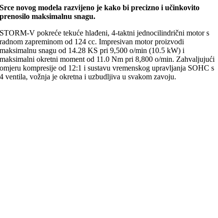
Srce novog modela razvijeno je kako bi precizno i učinkovito
prenosilo maksimalnu snagu.
STORM-V pokreće tekuće hlađeni, 4-taktni jednocilindrični motor s
radnom zapreminom od 124 cc. Impresivan motor proizvodi
maksimalnu snagu od 14.28 KS pri 9,500 o/min (10.5 kW) i
maksimalni okretni moment od 11.0 Nm pri 8,800 o/min. Zahvaljujući
omjeru kompresije od 12:1 i sustavu vremenskog upravljanja SOHC s
4 ventila, vožnja je okretna i uzbudljiva u svakom zavoju.