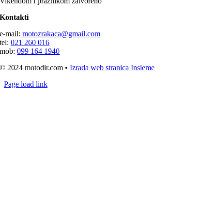
Vikendom i praznikom zatvoreno
Kontakti
e-mail:
motozrakaca@gmail.com
tel:
021 260 016
mob:
099 164 1940
© 2024 motodir.com •
Izrada web stranica Insieme
Page load link
Go
to
Top