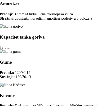
Amortizeri
Prednji:
37 mm Ø hidraulična teleskopska vilica
Stražnji:
dvostruki hidraulični amortizer podesiv u 5 položaja
Kapacitet tanka goriva
12.5 L
Gume
Prednja:
120/80-14
Stražnja:
130/70-13
Kočnice
Prednje:
Disk promjera 260 mm s dvostrukim klještima suprotnih