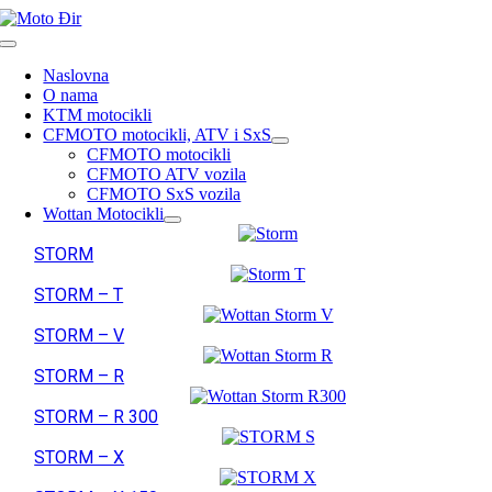
Skip
to
Toggle
content
Navigation
Naslovna
O nama
KTM motocikli
CFMOTO motocikli, ATV i SxS
CFMOTO motocikli
CFMOTO ATV vozila
CFMOTO SxS vozila
Wottan Motocikli
STORM
STORM – T
STORM – V
STORM – R
STORM – R 300
STORM – X