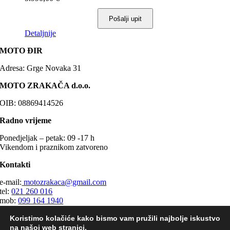
se
mogu
Pošalji upit
odabrati
na
Ovaj
Detaljnije
stranici
proizvod
proizvoda
MOTO ĐIR
ima
više
Adresa: Grge Novaka 31
varijanti.
Opcije
MOTO ZRAKAČA d.o.o.
se
mogu
OIB: 08869414526
odabrati
na
Radno vrijeme
stranici
proizvoda
Ponedjeljak – petak: 09 -17 h
Vikendom i praznikom zatvoreno
Kontakti
e-mail:
motozrakaca@gmail.com
tel:
021 260 016
mob:
099 164 1940
© 2024 motodir.com •
Izrada web stranica Insieme
Koristimo kolačiće kako bismo vam pružili najbolje iskustvo
na našoj web stranici.