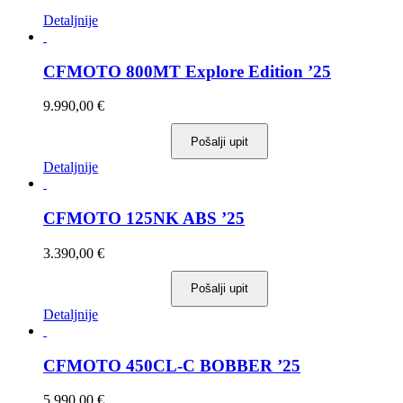
Detaljnije
CFMOTO 800MT Explore Edition ’25
9.990,00
€
Pošalji upit
Ovaj
Detaljnije
proizvod
ima
više
CFMOTO 125NK ABS ’25
varijanti.
Opcije
3.390,00
€
se
mogu
Pošalji upit
odabrati
na
Ovaj
Detaljnije
stranici
proizvod
proizvoda
ima
više
CFMOTO 450CL-C BOBBER ’25
varijanti.
Opcije
5.990,00
€