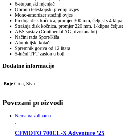
6-stupanjski mjenjač
Obrnuti teleskopski prednji ovjes
Mono-amortizer stražnji ovjes
Prednja disk kočnica, promjer 300 mm, čeljust s 4 klipa
Stražnja disk kočnica, promjer 220 mm, 1-klipna čeljust
ABS sustav (Continental AG, dvokanalni)
Načini rada Sport/Kiša
Aluminijski kotači
Spremnik goriva od 12 litara
5-inčni TFT zaslon u boji
Dodatne informacije
Boje
Crna, Siva
Povezani proizvodi
Nema na zalihama
CFMOTO 700CL-X Adventure ’25