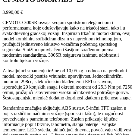
3.990,00
€
CFMOTO 300SR osvaja svojom sportskom elegancijom i
performansama koje oduševljavaju kako na trkaćoj stazi, tako i u
svakodnevnoj gradskoj vožnji. Inspiriran trkaćim motociklima, ovaj
model kombinira sofisticiran dizajn s naprednom tehnologijom,
pružajući jedinstveno iskustvo vozačima početnog sportskog
segmenta. S nižim upravljačem i šasijom izrađenom prema
modernim standardima, 300SR osigurava iznimnu udobnost i
kontrolu tijekom vožnje.
Zahvaljujući smanjenju težine od 10,05 kg u odnosu na prethodni
model, motocikl postiže vrhunsku upravljivost. Jednocilindrični
motor od 298cc, s tekućinskim hlađenjem i EFI sustavom,
isporučuje 29 konjskih snaga i okretni moment od 25,3 Nm pri 7250
o/min, pružajući istovremeno visoku učinkovitost potrošnje goriva.
Šestostupanjski mjenjač dodatno doprinosi glatkom prijenosu snage.
Standardne značajke uključuju ABS sustav, 5-inčni TFT zaslon u
boji s različitim načinima vožnje (sportski i kišni), te mogućnost
povezivanja s pametnim telefonom. Zaslon prikazuje ključne
informacije poput brzine, tahometra, stanja baterije i vanjske
temperature. LED svjetla, uključujući dnevna, povećavaju vidljivost,