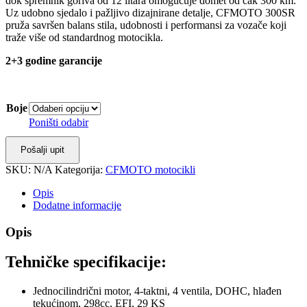
dok spremnik goriva od 12 litara omogućuje domet od čak 300 km.
Uz udobno sjedalo i pažljivo dizajnirane detalje, CFMOTO 300SR
pruža savršen balans stila, udobnosti i performansi za vozače koji
traže više od standardnog motocikla.
2+3 godine garancije
Boje
Poništi odabir
Pošalji upit
SKU:
N/A
Kategorija:
CFMOTO motocikli
Opis
Dodatne informacije
Opis
Tehničke specifikacije:
Jednocilindrični motor, 4-taktni, 4 ventila, DOHC, hlađen
tekućinom, 298cc, EFI, 29 KS