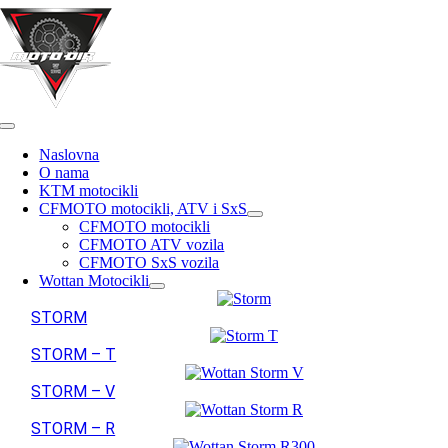
Skip
to
content
Toggle
Navigation
Naslovna
O nama
KTM motocikli
CFMOTO motocikli, ATV i SxS
CFMOTO motocikli
CFMOTO ATV vozila
CFMOTO SxS vozila
Wottan Motocikli
STORM
STORM – T
STORM – V
STORM – R