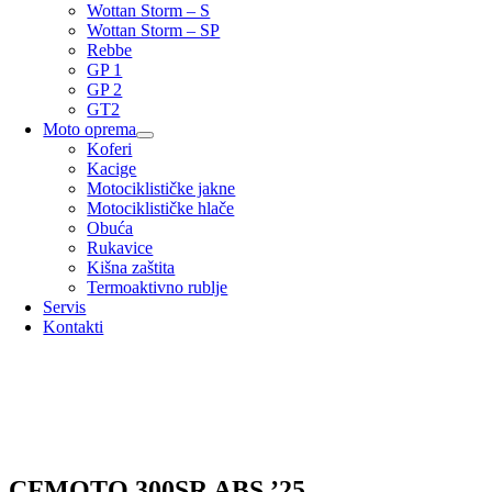
Wottan Storm – S
Wottan Storm – SP
Rebbe
GP 1
GP 2
GT2
Moto oprema
Koferi
Kacige
Motociklističke jakne
Motociklističke hlače
Obuća
Rukavice
Kišna zaštita
Termoaktivno rublje
Servis
Kontakti
CFMOTO 300SR ABS ’25