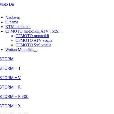
Skip
to
oggle
content
avigation
Naslovna
O nama
KTM motocikli
CFMOTO motocikli, ATV i SxS
CFMOTO motocikli
CFMOTO ATV vozila
CFMOTO SxS vozila
Wottan Motocikli
STORM
STORM – T
STORM – V
STORM – R
STORM – R 300
STORM – X