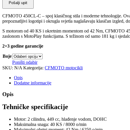
Pošalji upit
CFMOTO 450CL-C – spoj klasičnog stila i moderne tehnologije. Ovaj m
prepoznatljivi logotipi i okrugla svjetla naglašavaju klasičan izgled, 
S motorom od 40 KS i okretnim momentom od 42 Nm, CFMOTO 450CL-
zaslonom s MotoPlay funkcijama. S težinom od samo 181 kg i sjedalo
2+3 godine garancije
Boje
Poništi odabir
SKU:
N/A
Kategorija:
CFMOTO motocikli
Opis
Dodatne informacije
Opis
Tehničke specifikacije
Motor: 2 cilindra, 449 cc, hlađenje vodom, DOHC
Maksimalna snaga: 40 KS / 8000 o/min
Maksimalni obrtni moment: 42 Nm / 6250 o/min