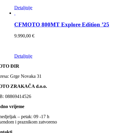
odabrati
na
Ovaj
Detaljnije
stranici
proizvod
proizvoda
ima
više
CFMOTO 800MT Explore Edition ’25
varijanti.
Opcije
9.990,00
€
se
mogu
odabrati
na
Ovaj
Detaljnije
stranici
proizvod
proizvoda
OTO ĐIR
ima
više
resa: Grge Novaka 31
varijanti.
Opcije
OTO ZRAKAČA d.o.o.
se
mogu
B: 08869414526
odabrati
na
dno vrijeme
stranici
proizvoda
nedjeljak – petak: 09 -17 h
kendom i praznikom zatvoreno
ntakti