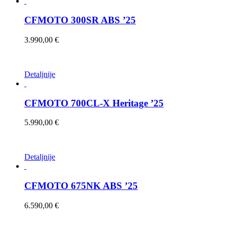
CFMOTO 300SR ABS ’25
3.990,00
€
Ovaj
Detaljnije
proizvod
ima
više
CFMOTO 700CL-X Heritage ’25
varijanti.
Opcije
5.990,00
€
se
mogu
odabrati
na
Ovaj
Detaljnije
stranici
proizvod
proizvoda
ima
više
CFMOTO 675NK ABS ’25
varijanti.
Opcije
6.590,00
€
se
mogu