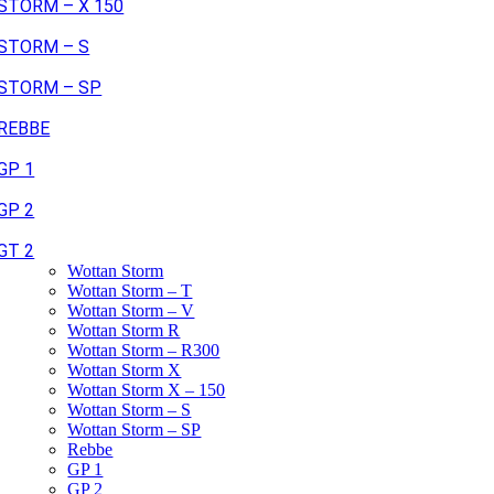
STORM – X 150
STORM – S
STORM – SP
REBBE
GP 1
GP 2
GT 2
Wottan Storm
Wottan Storm – T
Wottan Storm – V
Wottan Storm R
Wottan Storm – R300
Wottan Storm X
Wottan Storm X – 150
Wottan Storm – S
Wottan Storm – SP
Rebbe
GP 1
GP 2