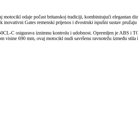
otocikl odaje počast britanskoj tradiciji, kombinirajući elegantan di
dok inovativni Gates remenski prijenos i dvostruki ispušni sustav pružaju
C osigurava iznimnu kontrolu i udobnost. Opremljen je ABS i TCS
m visine 690 mm, ovaj motocikl nudi savršenu ravnotežu između stila i