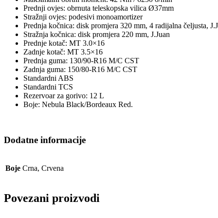
Prednji ovjes: obrnuta teleskopska vilica Ø37mm
Stražnji ovjes: podesivi monoamortizer
Prednja kočnica: disk promjera 320 mm, 4 radijalna čeljusta, J.
Stražnja kočnica: disk promjera 220 mm, J.Juan
Prednje kotač: MT 3.0×16
Zadnje kotač: MT 3.5×16
Prednja guma: 130/90-R16 M/C CST
Zadnja guma: 150/80-R16 M/C CST
Standardni ABS
Standardni TCS
Rezervoar za gorivo: 12 L
Boje: Nebula Black/Bordeaux Red.
Dodatne informacije
Boje
Crna, Crvena
Povezani proizvodi