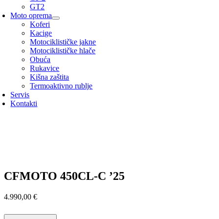
GT2
Moto oprema
Koferi
Kacige
Motociklističke jakne
Motociklističke hlače
Obuća
Rukavice
Kišna zaštita
Termoaktivno rublje
Servis
Kontakti
CFMOTO 450CL-C ’25
4.990,00
€