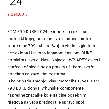
’24
9.290,00
€
KTM 790 DUKE 2024 je moderan i okretan
motocikl kojeg pokreće dvocilindrični motor
zapremine 799 kubika. Svojim vitkim izgledom
bez oklopa i iznimno laganom šasijom, DUKE
dominira u svojoj klasi. Najnoviji WP APEX ovjes i
snažne kočnice čine ga pravim užitkom u vožnji,
posebno na zavojitim cestama.
Iako pripada srednjoj klasi motocikala, ovaj KTM
790 DUKE donosi vrhunske komponente i
napredne značajke koje ga čine posebnim.
Njegova najveća prednost je upravo spoj