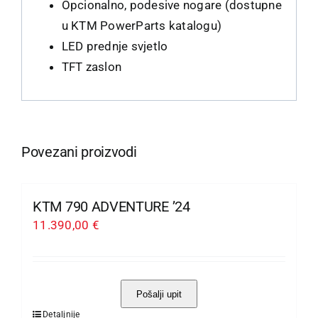
Opcionalno, podesive nogare (dostupne
u KTM PowerParts katalogu)
LED prednje svjetlo
TFT zaslon
Povezani proizvodi
KTM 790 ADVENTURE ’24
11.390,00
€
Pošalji upit
Detaljnije
Ovaj