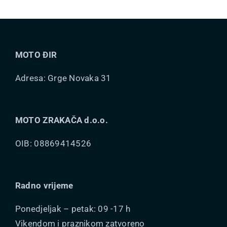
varijanti.
Opcije
se
mogu
MOTO ĐIR
odabrati
na
Adresa: Grge Novaka 31
stranici
proizvoda
MOTO ZRAKAČA d.o.o.
OIB: 08869414526
Radno vrijeme
Ponedjeljak – petak: 09 -17 h
Vikendom i praznikom zatvoreno