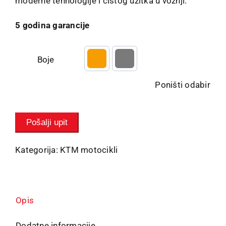
moderne tehnologije i čistog užitka u vožnji.
5 godina garancije
Boje

Poništi odabir
Pošalji upit
Kategorija:
KTM motocikli
Opis
Dodatne informacije