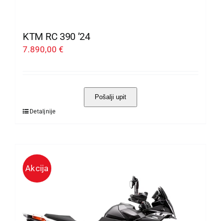
KTM RC 390 ’24
7.890,00
€
Pošalji upit
Detaljnije
Ovaj
proizvod
ima
više
Akcija
varijanti.
Opcije
se
mogu