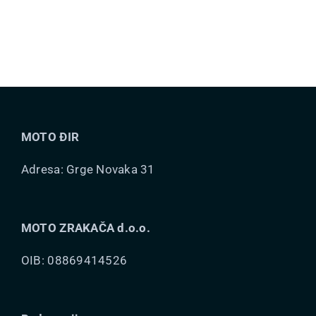
ima
više
varijanti.
Opcije
se
mogu
MOTO ĐIR
odabrati
na
Adresa: Grge Novaka 31
stranici
proizvoda
MOTO ZRAKAČA d.o.o.
OIB: 08869414526