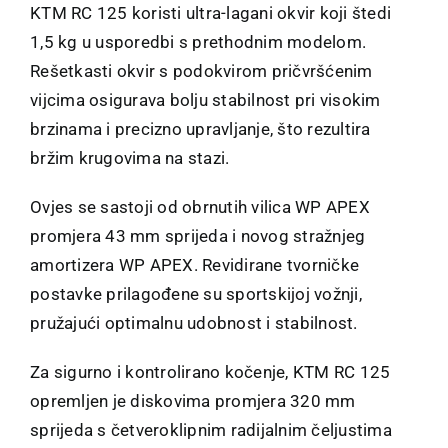
KTM RC 125 koristi ultra-lagani okvir koji štedi
1,5 kg u usporedbi s prethodnim modelom.
Rešetkasti okvir s podokvirom pričvršćenim
vijcima osigurava bolju stabilnost pri visokim
brzinama i precizno upravljanje, što rezultira
bržim krugovima na stazi.
Ovjes se sastoji od obrnutih vilica WP APEX
promjera 43 mm sprijeda i novog stražnjeg
amortizera WP APEX. Revidirane tvorničke
postavke prilagođene su sportskijoj vožnji,
pružajući optimalnu udobnost i stabilnost.
Za sigurno i kontrolirano kočenje, KTM RC 125
opremljen je diskovima promjera 320 mm
sprijeda s četveroklipnim radijalnim čeljustima