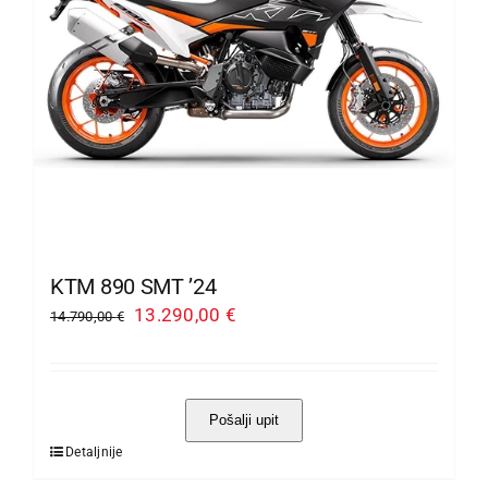
odabrati
na
stranici
proizvoda
KTM 890 SMT ’24
Izvorna
Trenutna
13.290,00
€
14.790,00
€
cijena
cijena
bila
je:
je:
13.290,00 €.
Pošalji upit
14.790,00 €.
Detaljnije
Ovaj
proizvod