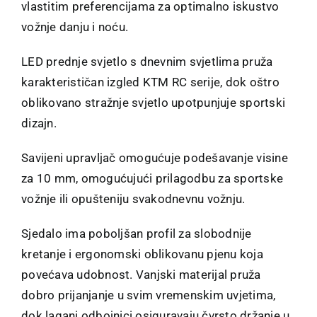
vlastitim preferencijama za optimalno iskustvo
vožnje danju i noću.
LED prednje svjetlo s dnevnim svjetlima pruža
karakterističan izgled KTM RC serije, dok oštro
oblikovano stražnje svjetlo upotpunjuje sportski
dizajn.
Savijeni upravljač omogućuje podešavanje visine
za 10 mm, omogućujući prilagodbu za sportske
vožnje ili opušteniju svakodnevnu vožnju.
Sjedalo ima poboljšan profil za slobodnije
kretanje i ergonomski oblikovanu pjenu koja
povećava udobnost. Vanjski materijal pruža
dobro prijanjanje u svim vremenskim uvjetima,
dok lagani odbojnici osiguravaju čvrsto držanje u