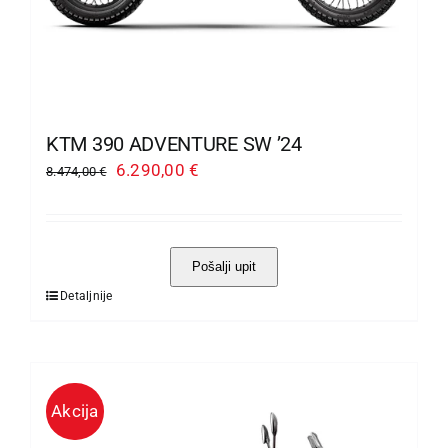
KTM 390 ADVENTURE SW ’24
Izvorna
Trenutna
6.290,00
€
8.474,00
€
cijena
cijena
bila
je:
je:
6.290,00 €.
Pošalji upit
8.474,00 €.
Detaljnije
Ovaj
proizvod
ima
više
Akcija
varijanti.
Opcije