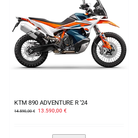
se
mogu
odabrati
na
stranici
proizvoda
KTM 890 ADVENTURE R ’24
Izvorna
Trenutna
13.590,00
€
14.590,00
€
cijena
cijena
bila
je:
je:
13.590,00 €.