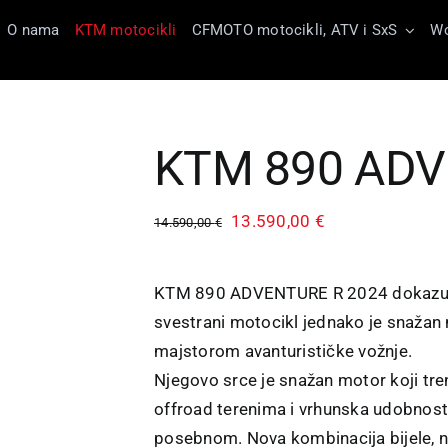
O nama
KTM motocikli
CFMOTO motocikli, ATV i SxS
Wo
KTM 890 ADV
Izvorna
Trenutna
13.590,00
€
14.590,00
€
cijena
cijena
bila
je:
KTM 890 ADVENTURE R 2024 dokazuje d
je:
13.590,00 €.
svestrani motocikl jednako je snažan 
14.590,00 €.
majstorom avanturističke vožnje.
Njegovo srce je snažan motor koji tre
offroad terenima i vrhunska udobnost
posebnom. Nova kombinacija bijele, n