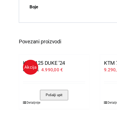
Boje
Povezani proizvodi
KTM 125 DUKE ’24
KTM 
Akcija
Izvorna
Trenutna
4.990,00
€
9.290
6.090,00
€
cijena
cijena
bila
je:
je:
4.990,00 €.
Pošalji upit
6.090,00 €.
Detaljnije
Detalj
Ovaj
Ovaj
proizvod
proiz