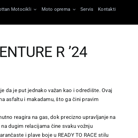
ttan Motocikli
Moto oprema
Servis
Kontakti
ENTURE R ’24
a je put jednako važan kao i odredište. Ovaj
na asfaltu i makadamu, što ga čini pravim
nutno reagira na gas, dok precizno upravljanje na
 na dugim relacijama čine svaku vožnju
arančaste i plave boje u READY TO RACE stilu