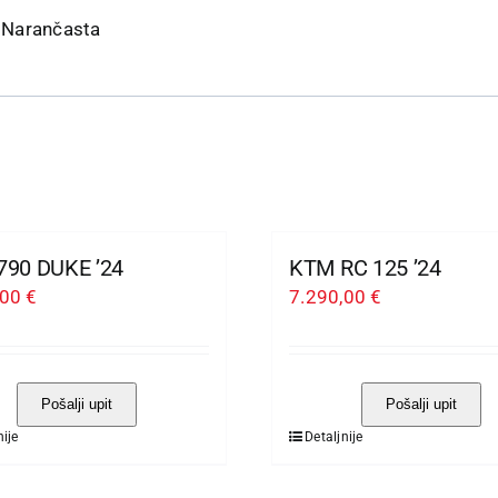
Narančasta
790 DUKE ’24
KTM RC 125 ’24
,00
€
7.290,00
€
Pošalji upit
Pošalji upit
nije
Detaljnije
Ovaj
vod
proizvod