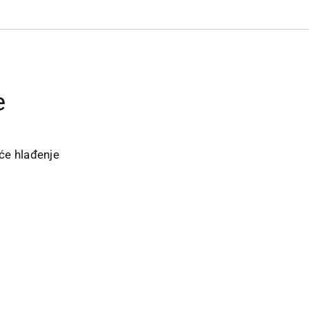
e
uće hlađenje