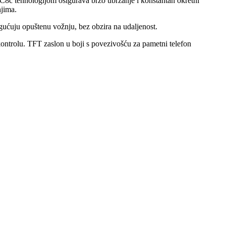
8c tehnologijom osigurava brzo ubrzanje i konstantan okretni
njima.
ućuju opuštenu vožnju, bez obzira na udaljenost.
kontrolu. TFT zaslon u boji s povezivošću za pametni telefon