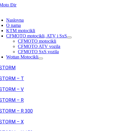
Skip
to
oggle
content
avigation
Naslovna
O nama
KTM motocikli
CFMOTO motocikli, ATV i SxS
CFMOTO motocikli
CFMOTO ATV vozila
CFMOTO SxS vozila
Wottan Motocikli
STORM
STORM – T
STORM – V
STORM – R
STORM – R 300
STORM – X