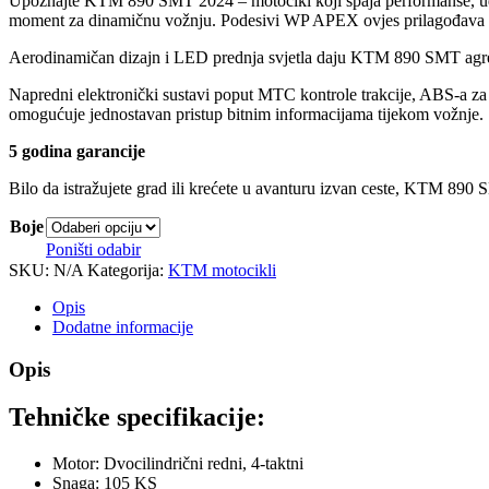
Upoznajte KTM 890 SMT 2024 – motocikl koji spaja performanse, udob
moment za dinamičnu vožnju. Podesivi WP APEX ovjes prilagođava se 
Aerodinamičan dizajn i LED prednja svjetla daju KTM 890 SMT agresiv
Napredni elektronički sustavi poput MTC kontrole trakcije, ABS-a za z
omogućuje jednostavan pristup bitnim informacijama tijekom vožnje.
5 godina garancije
Bilo da istražujete grad ili krećete u avanturu izvan ceste, KTM 890
Boje
Poništi odabir
SKU:
N/A
Kategorija:
KTM motocikli
Opis
Dodatne informacije
Opis
Tehničke specifikacije:
Motor: Dvocilindrični redni, 4-taktni
Snaga: 105 KS