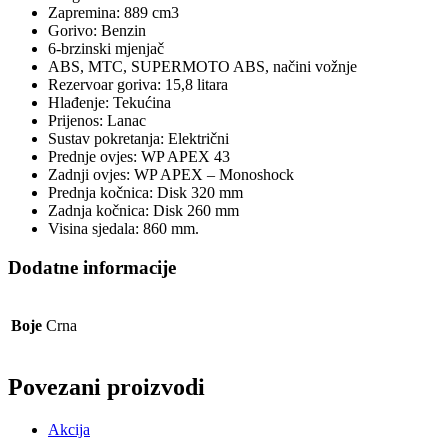
Zapremina: 889 cm3
Gorivo: Benzin
6-brzinski mjenjač
ABS, MTC, SUPERMOTO ABS, načini vožnje
Rezervoar goriva: 15,8 litara
Hlađenje: Tekućina
Prijenos: Lanac
Sustav pokretanja: Električni
Prednje ovjes: WP APEX 43
Zadnji ovjes: WP APEX – Monoshock
Prednja kočnica: Disk 320 mm
Zadnja kočnica: Disk 260 mm
Visina sjedala: 860 mm.
Dodatne informacije
Boje
Crna
Povezani proizvodi
Akcija