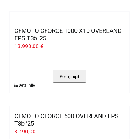
proizvod
proizvoda
ima
više
varijanti.
CFMOTO CFORCE 1000 X10 OVERLAND
Opcije
EPS T3b ’25
se
13.990,00
€
mogu
odabrati
na
Pošalji upit
stranici
Detaljnije
Ovaj
proizvoda
proizvod
ima
više
CFMOTO CFORCE 600 OVERLAND EPS
varijanti.
T3b ’25
Opcije
8.490,00
€