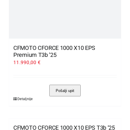
proizvoda
CFMOTO CFORCE 1000 X10 EPS
Premium T3b ’25
11.990,00
€
Pošalji upit
Detaljnije
Ovaj
proizvod
ima
više
CFMOTO CFORCE 1000 X10 EPS T3b ’25