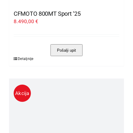
CFMOTO 800MT Sport ’25
8.490,00
€
Pošalji upit
Detaljnije
Ovaj
proizvod
ima
više
Akcija
varijanti.
Opcije
se
mogu
odabrati