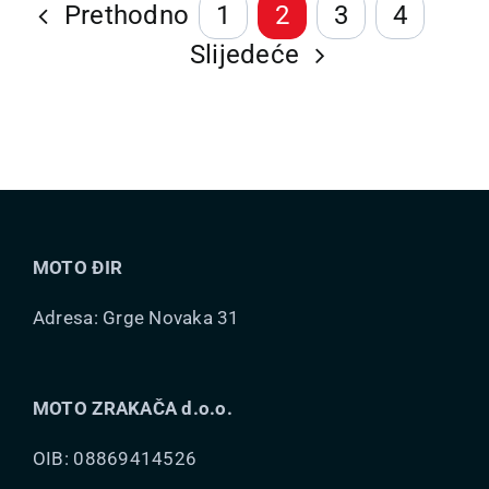
Prethodno
1
2
3
4
varijanti.
Slijedeće
Opcije
se
mogu
odabrati
na
stranici
proizvoda
MOTO ĐIR
Adresa: Grge Novaka 31
MOTO ZRAKAČA d.o.o.
OIB: 08869414526