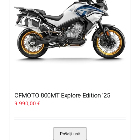
mogu
odabrati
na
stranici
proizvoda
CFMOTO 800MT Explore Edition ’25
9.990,00
€
Pošalji upit