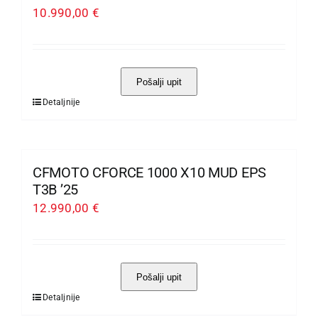
varijanti.
10.990,00
€
Opcije
se
mogu
Pošalji upit
odabrati
Detaljnije
Ovaj
na
proizvod
stranici
ima
proizvoda
više
CFMOTO CFORCE 1000 X10 MUD EPS
varijanti.
T3B ’25
Opcije
12.990,00
€
se
mogu
odabrati
Pošalji upit
na
Detaljnije
Ovaj
stranici