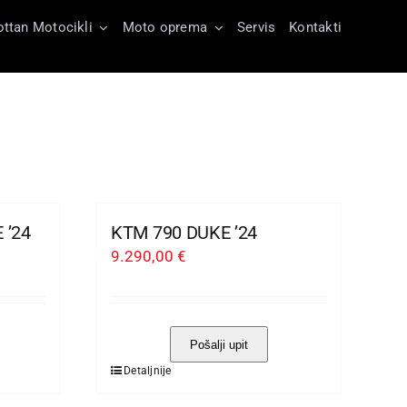
ttan Motocikli
Moto oprema
Servis
Kontakti
 ’24
KTM 790 DUKE ’24
9.290,00
€
Pošalji upit
Detaljnije
Ovaj
proizvod