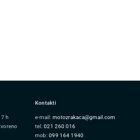
odabrati
na
stranici
proizvoda
Kontakti
17 h
e-mail:
motozrakaca@gmail.com
tvoreno
tel:
021 260 016
mob:
099 164 1940