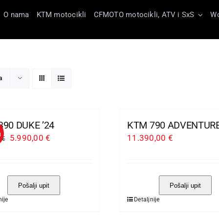
O nama
KTM motocikli
CFMOTO motocikli, ATV i SxS
Wo
a
390 DUKE ’24
KTM 790 ADVENTURE
a
Izvorna
Trenutna
5.990,00
€
11.390,00
€
0
€
cijena
cijena
bila
je:
je:
5.990,00 €.
Pošalji upit
Pošalji upit
7.190,00 €.
nije
Detaljnije
Ovaj
vod
proizvod