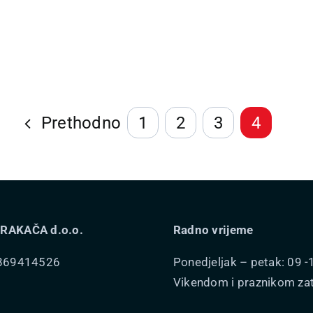
mogu
ti
odabrati
na
i
stranici
voda
proizvoda
Prethodno
1
2
3
4
RAKAČA d.o.o.
Radno vrijeme
8869414526
Ponedjeljak – petak: 09 -
Vikendom i praznikom za